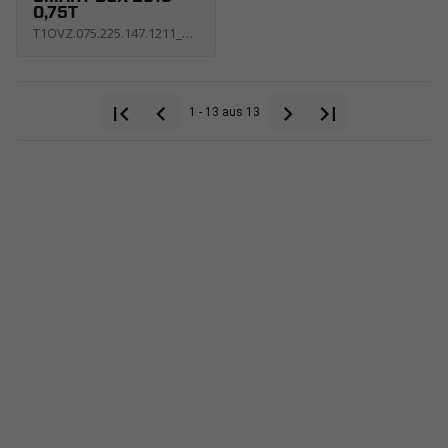
0,75T
T1OVZ.075.225.147.1211_USNE_X
1 - 13 aus 13