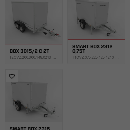
SMART BOX 2312
BOX 3015/2 C 2T
0,75T
T2OVZ.200.300.148.0213_KS2E_X
T1OVZ.075.225.125.1210_USNE_X
SMART BOX 2315