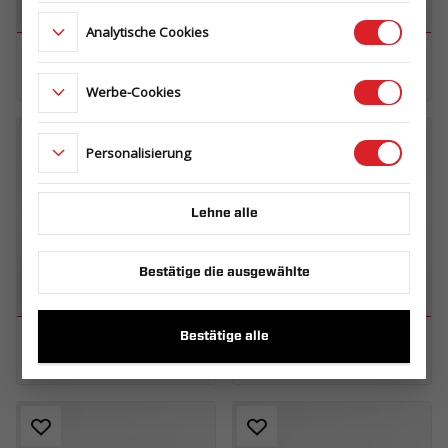
Analytische Cookies
BOX 3015 C 1,3T
BOX 3015 C 1,5T
T1OVZ.130.300.148.0213_KS4E_X
T1OVZ.150.300.148.0213_KS4E_X
Werbe-Cookies
Personalisierung
Lehne alle
Bestätige die ausgewählte
Bestätige alle
BOX 3015/2 0,75T
BOX 3015/2 C 1,5T
T2OVZ.075.300.148.0213_USNE_X
T2OVZ.150.300.148.0213_AS1E_X