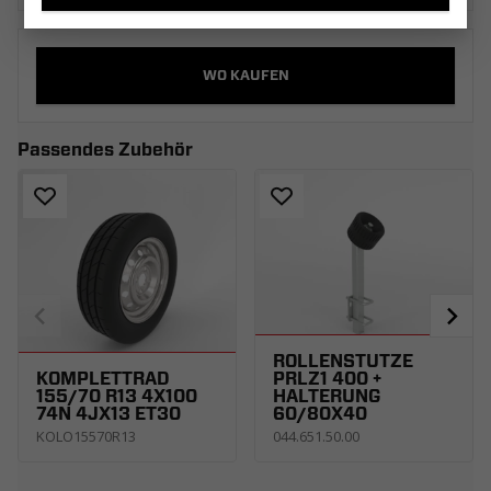
WO KAUFEN
Passendes Zubehör
ROLLENSTÜTZE
KOMPLETTRAD
PRLZ1 400 +
155/70 R13 4X100
HALTERUNG
74N 4JX13 ET30
60/80X40
KOLO15570R13
044.651.50.00