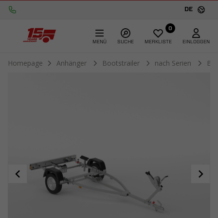
DE
0
MENÜ
SUCHE
MERKLISTE
EINLOGGEN
Homepage
Anhänger
Bootstrailer
nach Serien
Bo