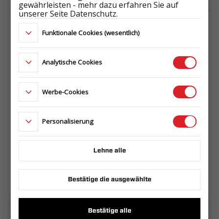
gewährleisten - mehr dazu erfahren Sie auf
unserer Seite Datenschutz.
KOMPLETTRAD 155/70 R13 4X100 74N
Funktionale Cookies (wesentlich)
4Jx13 ET30
KOLO15570R13
Analytische Cookies
ROLLENSTÜTZE PRLZ1 400 +
Werbe-Cookies
HALTERUNG 60/80X40
044.651.50.00
Personalisierung
SEITENSTÜTZE PZ1 400 + HALTERUNG
Lehne alle
60/80X40
044.511.00.00_SZA
Bestätige die ausgewählte
Bestätige alle
Laden Sie das technische Datenblatt herunter