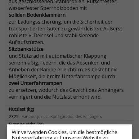
aus geschlossenen Stahlprofilen. Rutschfester,
wasserfester Sperrholzboden mit
soliden Bodenklammern
zur Ladungssicherung, um die Sicherheit der
transportierten Güter zu gewährleisten. Äußerst
robuste V-Deichsel und stabilisierende
Auflaufstützen.
Sitzbankstütze
und Stützrad mit automatischer Klappung
serienmäßig. Federn, die das Absenken und
Anheben der Rampe erleichtern. Es besteht die
Möglichkeit, die breite Unterfahrrampe durch
zwei Unterfahrrampen
zu ersetzen, wodurch das Gewicht des Anhängers
verringert und die Nutzlast erhöht wird.
Nutzlast (kg)
2325
-
variabel je nach Konfiguration des Anhängers
Eigengewicht (kg)
675
Wir verwenden Cookies, um die bestmögliche
-
variabel je nach Konfiguration des Anhängers
Nutzererfahrung auf unserer Website zu