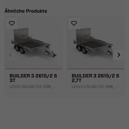
Ähnliche Produkte
BUILDER 3 2615/2 S
BUILDER 3 2615/2 S
3T
2,7T
L2OVZ.300.260.152.1098_KS3E_G
L2OVZ.270.260.152.1098_KS3E_G