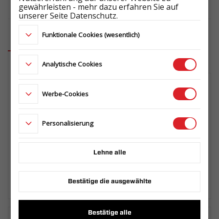
Länge der Ladefläche (mm)
gewährleisten - mehr dazu erfahren Sie auf
4000
unserer Seite Datenschutz.
Breite der Ladefläche (mm)
Funktionale Cookies (wesentlich)
1822
Verfügbares Zubehör
Analytische Cookies
KOMPLETTRAD 195/50 R13C 5X112
Werbe-Cookies
104/101N 5,5Jx13 ET30
ŁADOWNOŚĆ: 900 kg
ET1029698822
Personalisierung
ERSATZRADHALTER BUILDER / BAU
Lehne alle
099.360.00.00
Bestätige die ausgewählte
Bestätige alle
Laden Sie das technische Datenblatt herunter