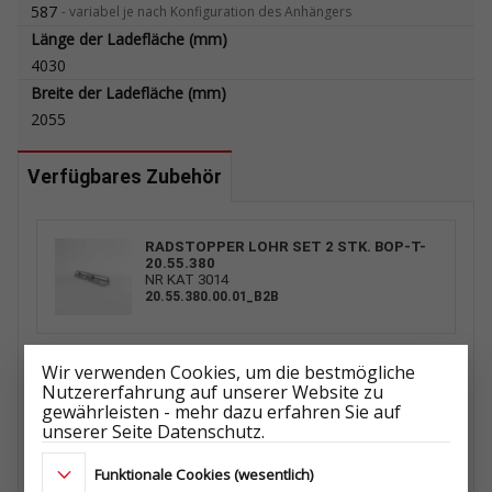
587
-
variabel je nach Konfiguration des Anhängers
Länge der Ladefläche (mm)
4030
Breite der Ladefläche (mm)
2055
Verfügbares Zubehör
RADSTOPPER LOHR SET 2 STK. BOP-T-
20.55.380
NR KAT 3014
20.55.380.00.01_B2B
Wir verwenden Cookies, um die bestmögliche
KOMPLETTRAD 185 R14C 5X112
Nutzererfahrung auf unserer Website zu
104/102N 5,5Jx14 ET30
gewährleisten - mehr dazu erfahren Sie auf
ŁADOWNOŚĆ: 900 kg
unserer Seite Datenschutz.
ET1029698702
Funktionale Cookies (wesentlich)