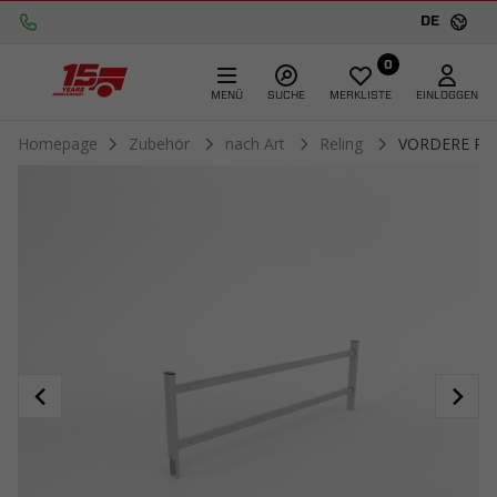
DE
0
MENÜ
SUCHE
MERKLISTE
EINLOGGEN
Homepage
Zubehör
nach Art
Reling
VORDERE REL