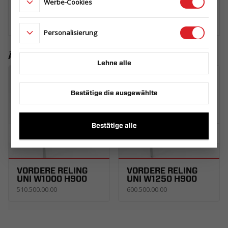
Werbe-Cookies
WO KAUFEN
Personalisierung
Ähnliche Produkte
Lehne alle
Bestätige die ausgewählte
Bestätige alle
VORDERE RELING
VORDERE RELING
UNI W1000 H900
UNI W1250 H900
510.500.00.00
600.500.00.00