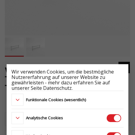
VORDERE RELING
Wir verwenden Cookies, um die bestmögliche
Nutzererfahrung auf unserer Website zu
TRANSPORTER - HOCHLADER /
gewährleisten - mehr dazu erfahren Sie auf
TIPPER - KIPPER
unserer Seite Datenschutz.
-
Funktionale Cookies (wesentlich)
Analytische Cookies
Laden Sie das technische Datenblatt herunter