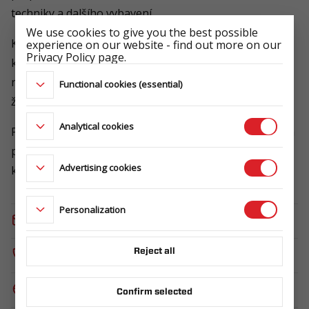
techniky a dalšího vybavení.
We use cookies to give you the best possible
Kvalita a spolehlivost: Naše přívěsy jsou vyrobeny z
experience on our website - find out more on our
Privacy Policy page.
kvalitních materiálů a splňují všechny bezpečnostní
normy. Důraz klade na spolehlivost a dlouhou
Functional cookies (essential)
životnost.
Analytical cookies
Pokud hledáte spolehlivého prodejce přívěsů, rádi Vám
pomůžeme. Navštivte naši webovou stránku nebo nás
Advertising cookies
kontaktujte telefonicky. Jsme tu pro Vás!
Personalization
E-mail:
info@fishingboats.cz
Reject all
Phone:
+420 774 504 535
Website:
https://www.fishingboats.cz/
Confirm selected