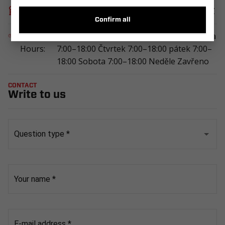
Address:
U Lomu 2589/44a 680 01 BOSKOVICE CZ
Confirm all
Opening
Pondělí 7:00–18:00 úterý 7:00–18:00 Středa
Hours:
7:00–18:00 Čtvrtek 7:00–18:00 pátek 7:00–
18:00 Sobota 7:00–18:00 Neděle Zavřeno
CONTACT
Write to us
Question type
*
Your name
*
E-mail address
*