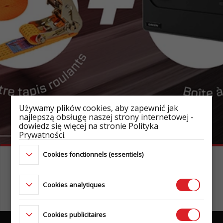
Używamy plików cookies, aby zapewnić jak
najlepszą obsługę naszej strony internetowej -
dowiedz się więcej na stronie Polityka
Prywatności.
Cookies fonctionnels (essentiels)
NOUVEAUTÉ – TEMARED POWER
Remorque destinée au transport d'agrégats, de
Cookies analytiques
pompes, de compresseurs à combustion et
d'équipements, montée sur son propre châssis
porteur.
Cookies publicitaires