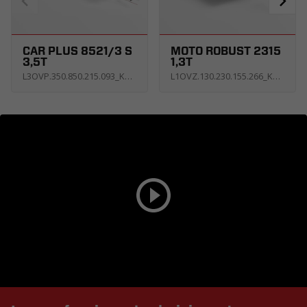
CAR PLUS 8521/3 S
MOTO ROBUST 2315
3,5T
1,3T
L3OVP.350.850.215.093_KQ3E_EGHK5P
L1OVZ.130.230.155.266_KA0E_A4