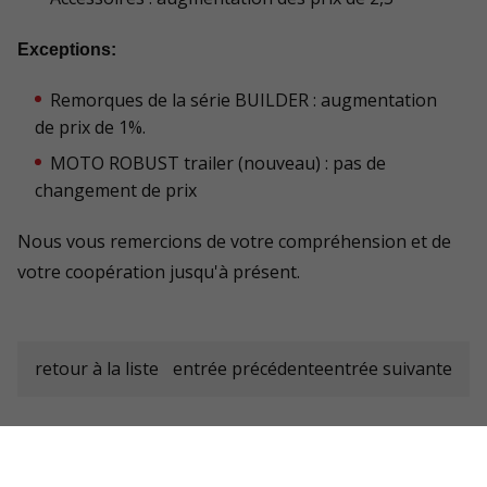
Exceptions:
Remorques de la série BUILDER : augmentation
de prix de 1%.
MOTO ROBUST trailer (nouveau) : pas de
changement de prix
Nous vous remercions de votre compréhension et de
votre coopération jusqu'à présent.
retour à la liste
entrée précédente
entrée suivante