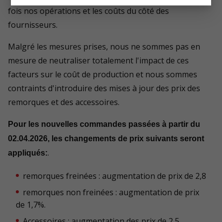
fois nos opérations et les coûts du côté des
fournisseurs.
Malgré les mesures prises, nous ne sommes pas en
mesure de neutraliser totalement l'impact de ces
facteurs sur le coût de production et nous sommes
contraints d'introduire des mises à jour des prix des
remorques et des accessoires.
Pour les nouvelles commandes passées à partir du
02.04.2026, les changements de prix suivants seront
.
appliqués:
remorques freinées : augmentation de prix de 2,8
remorques non freinées : augmentation de prix
de 1,7%.
Accessoires : augmentation des prix de 2,5