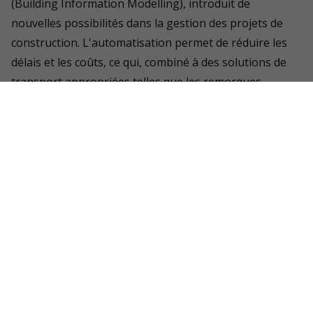
(Building Information Modelling), introduit de
nouvelles possibilités dans la gestion des projets de
construction. L'automatisation permet de réduire les
délais et les coûts, ce qui, combiné à des solutions de
transport appropriées telles que les remorques
Builder, augmente considérablement l'efficacité du
travail sur les chantiers de construction. Le secteur est
confronté à une pénurie de main-d'œuvre qualifiée, ce
qui incite les entreprises à investir dans la formation et
l'amélioration des conditions de travail. Une meilleure
gestion du transport et de la logistique, ainsi que
l'investissement dans des équipements modernes,
permettent une utilisation plus efficace des ressources
humaines disponibles.
Les défis actuels de la construction requièrent une
approche holistique qui englobe à la fois la technologie