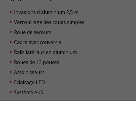
Invasions d'aluminium 2,5 m
Verrouillage des roues simples
Roue de secours
Cadre avec couvercle
Rails latéraux en aluminium
Roues de 13 pouces
Amortisseurs
Eclairage LED
Système AKS
Modèles disponibles
PLATE-FORME 4021/2
PLATE-FORME 4521/2