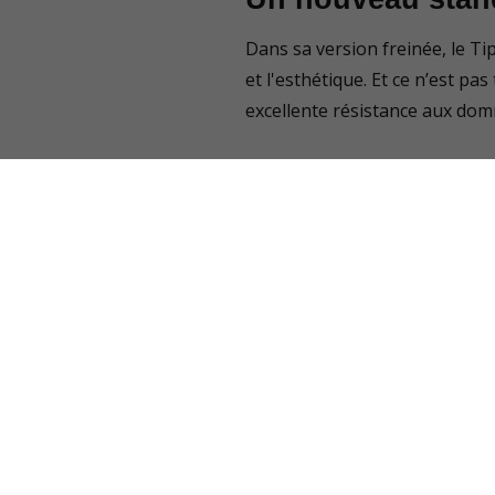
Dans sa version freinée, le Ti
et l'esthétique. Et ce n’est p
excellente résistance aux dom
Performance et fac
Angle d’inclinaison except
6 points d’ancrage – pou
Châssis soudé et galvanisé
Accessoires sup
Le Tipper 2515 propose égale
optimale à chaque usage.