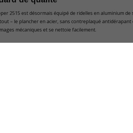
pper 2515 est désormais équipé de ridelles en aluminium de s
as tout – le plancher en acier, sans contreplaqué antidérapant
mages mécaniques et se nettoie facilement.
ilité d’utilisation
ionnel – jusqu’à 44° – pour un déchargement rapide et facile
r un transport sécurisé même pour des charges volumineus
 à chaud – résistant à la corrosion et durable
plémentaires
ment un large choix d’accessoires adaptés aux dimensions,