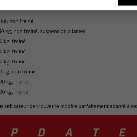
 kg, non freiné
750 kg, non freiné, suspension à lames
0 kg, freiné
0 kg, freiné
0 kg, freiné
0 kg, non freiné
00 kg, freiné
00 kg, freiné
e utilisateur de trouver le modèle parfaitement adapté à se