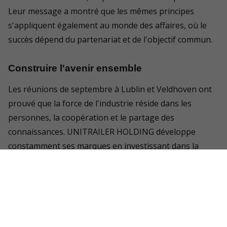
Leur message a montré que les mêmes principes
s'appliquent également au monde des affaires, où le
succès dépend du partenariat et de l'objectif commun.
Construire l'avenir ensemble
Les réunions de septembre à Lublin et Veldhoven ont
prouvé que la force de l'industrie réside dans les
personnes, la coopération et le partage des
connaissances. UNITRAILER HOLDING développe
constamment ses marques en investissant dans la
qualité, l'innovation et les relations, car ce sont les
fondements d'un succès durable.
Ensemble, nous grandissons - ensemble, nous
construisons l'avenir de l'industrie des remorques et
créons une communauté forte et unie de leaders du