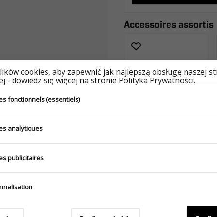
Accessoires assortis
ików cookies, aby zapewnić jak najlepszą obsługę naszej s
j - dowiedz się więcej na stronie Polityka Prywatności.
s fonctionnels (essentiels)
es analytiques
s publicitaires
Produits similaires
nnalisation