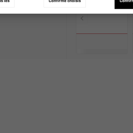
us les
Confirme choisis
Confir