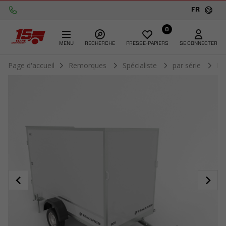
FR
0
MENU
RECHERCHE
PRESSE-PAPIERS
SE CONNECTER
Page d'accueil
Remorques
Spécialiste
par série
Bo