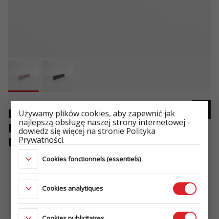
Używamy plików cookies, aby zapewnić jak
Hayon arriere acier-bois H411
najlepszą obsługę naszej strony internetowej -
L18 JEU MULTITRANSPORTER -
dowiedz się więcej na stronie Polityka
Prywatności.
UNILADER
Cookies fonctionnels (essentiels)
-
Cookies analytiques
Télécharger la fiche technique
Cookies publicitaires