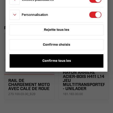
OÙ ACHETER
Personnalisation
Produits similaires
Rejette tous les
Confirme choisis
Confirme tous les
HAYON ARRIERE
ACIER-BOIS H411 L14
RAIL DE
JEU
CHARGEMENT MOTO
MULTITRANSPORTER
AVEC CALE DE ROUE
- UNILADER
270.100.03.00_B2B
181.183.00.00