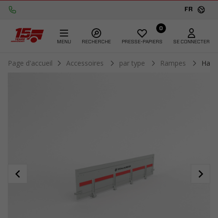
FR
0
MENU
RECHERCHE
PRESSE-PAPIERS
SE CONNECTER
Page d'accueil
Accessoires
par type
Rampes
Hayo