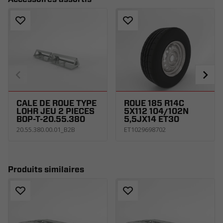
CALE DE ROUE TYPE
ROUE 185 R14C
LOHR JEU 2 PIECES
5X112 104/102N
BOP-T-20.55.380
5,5JX14 ET30
20.55.380.00.01_B2B
ET1029698702
Produits similaires