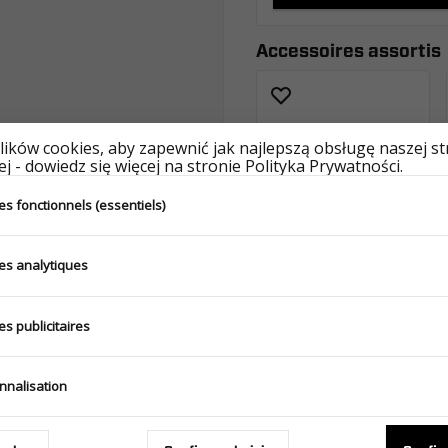
Accessoires assortis
ików cookies, aby zapewnić jak najlepszą obsługę naszej s
j - dowiedz się więcej na stronie Polityka Prywatności.
s fonctionnels (essentiels)
es analytiques
s publicitaires
Produits similaires
nnalisation