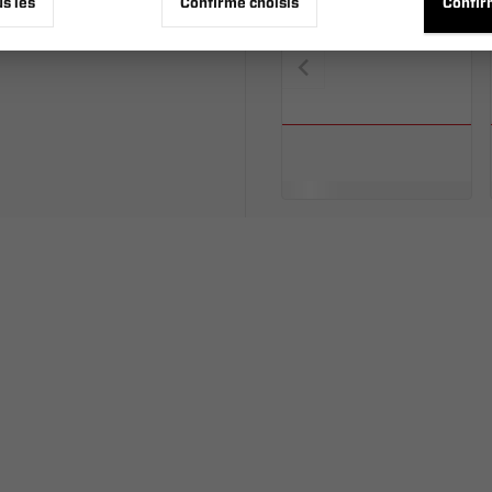
us les
Confirme choisis
Confir