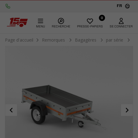
FR
0
MENU
RECHERCHE
PRESSE-PAPIERS
SE CONNECTER
Page d'accueil
Remorques
Bagagères
par série
E