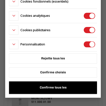
Cookies fonctionnels (essentiels)
BÂCHE + ARCEAUX 2010/200 H800 ECO
GRIS
Cookies analytiques
511.300.00.00_ECOSZA
Cookies publicitaires
Traverse d'arceau W1000 H0
510.300.00.01
Personnalisation
Rejette tous les
SUPPORT DE ROUE KPL.
511.360.00.00
Confirme choisis
Confirme tous les
PODPORA RSR 2 SZT. plus ZESTAW
MONTAŻOWY
511.000.01.00