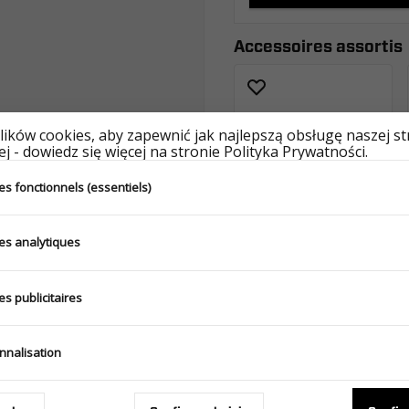
Accessoires assortis
ików cookies, aby zapewnić jak najlepszą obsługę naszej s
j - dowiedz się więcej na stronie Polityka Prywatności.
s fonctionnels (essentiels)
es analytiques
s publicitaires
Produits similaires
nnalisation