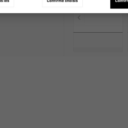
us les
Confirme choisis
Confir