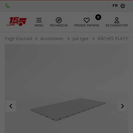
FR
0
MENU
RECHERCHE
PRESSE-PAPIERS
SE CONNECTER
Page d'accueil
Accessoires
par type
BÂCHES PLATES