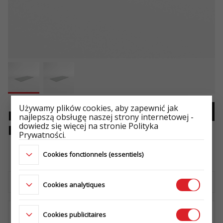
Używamy plików cookies, aby zapewnić jak
BÂCHE 2612/264 H0 WOOD -
najlepszą obsługę naszej strony internetowej -
dowiedz się więcej na stronie Polityka
HOLZ GRIS
Prywatności.
-
Cookies fonctionnels (essentiels)
Télécharger la fiche technique
Cookies analytiques
Cookies publicitaires
OÙ ACHETER