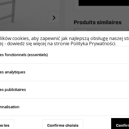
Produits similaires
ików cookies, aby zapewnić jak najlepszą obsługę naszej s
j - dowiedz się więcej na stronie Polityka Prywatności.
s fonctionnels (essentiels)
es analytiques
PORTE ECHELLE UNI W1000 H900
s publicitaires
510.500.00.00
nnalisation
us les
Confirme choisis
Confir