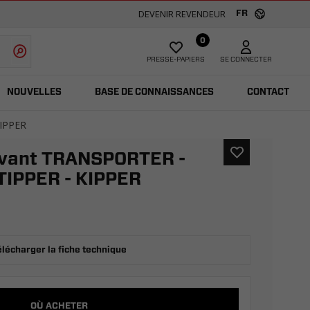
DEVENIR REVENDEUR
FR
0
PRESSE-PAPIERS
SE CONNECTER
NOUVELLES
BASE DE CONNAISSANCES
CONTACT
KIPPER
 avant TRANSPORTER -
IPPER - KIPPER
élécharger la fiche technique
OÙ ACHETER