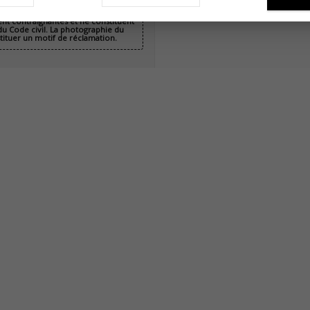
ent contraignantes et ne constituent
 du Code civil. La photographie du
stituer un motif de réclamation.