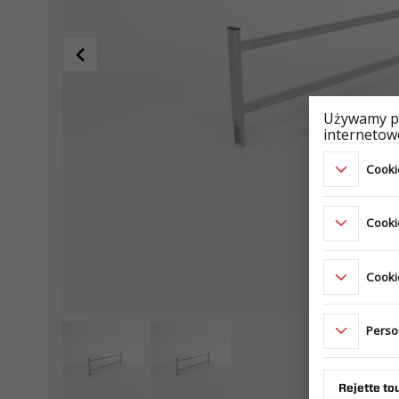
Używamy pl
internetowe
Cookie
Cooki
Cookie
Perso
Rejette to