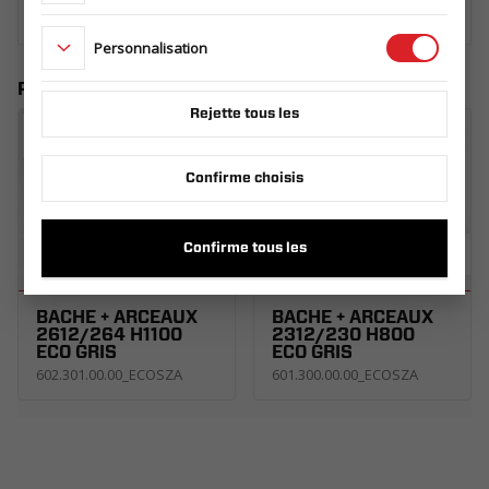
Personnalisation
Produits similaires
Rejette tous les
Confirme choisis
Confirme tous les
BÂCHE + ARCEAUX
BÂCHE + ARCEAUX
2612/264 H1100
2312/230 H800
ECO GRIS
ECO GRIS
602.301.00.00_ECOSZA
601.300.00.00_ECOSZA