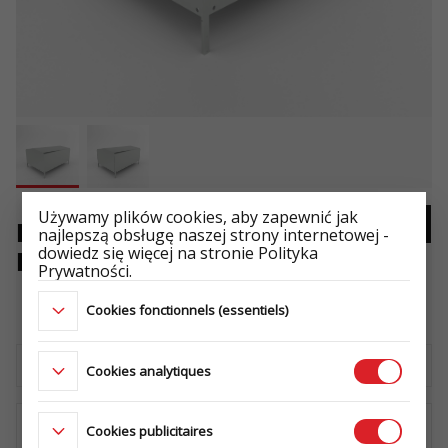
Używamy plików cookies, aby zapewnić jak
BÂCHE + ARCEAUX 2312/230
najlepszą obsługę naszej strony internetowej -
dowiedz się więcej na stronie Polityka
H800 UNI GRIS
Prywatności.
-
Cookies fonctionnels (essentiels)
Télécharger la fiche technique
Cookies analytiques
Cookies publicitaires
OÙ ACHETER