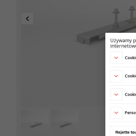
Używamy pl
internetowe
Cookie
Cooki
Cookie
Perso
Rejette to