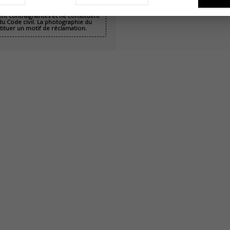
ent contraignantes et ne constituent
 du Code civil. La photographie du
stituer un motif de réclamation.