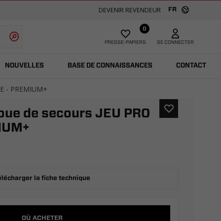
DEVENIR REVENDEUR
FR
0
PRESSE-PAPIERS
SE CONNECTER
NOUVELLES
BASE DE CONNAISSANCES
CONTACT
AKE - PREMIUM+
roue de secours JEU PRO
IUM+
élécharger la fiche technique
OÙ ACHETER