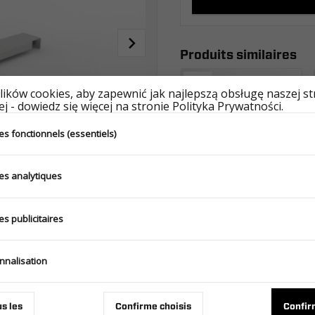
Produits similaires
ików cookies, aby zapewnić jak najlepszą obsługę naszej s
j - dowiedz się więcej na stronie Polityka Prywatności.
s fonctionnels (essentiels)
es analytiques
SUPPORT DE ROUE DE SECOURS UNI JEU R13C. CARKEEPER - GT KIPPBAR/ CARPLATFORM - GT PLATEAU/ TIPPER - KIPPER
s publicitaires
145.360.000
nnalisation
us les
Confirme choisis
Confir