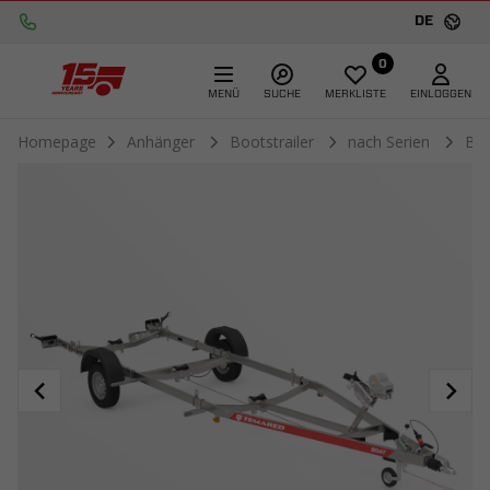
DE
0
MENÜ
SUCHE
MERKLISTE
EINLOGGEN
Homepage
Anhänger
Bootstrailer
nach Serien
Bo