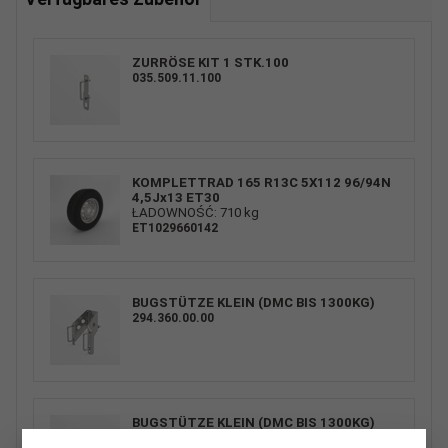
ZURRÖSE KIT 1 STK.100
035.509.11.100
KOMPLETTRAD 165 R13C 5X112 96/94N
4,5Jx13 ET30
ŁADOWNOŚĆ: 710 kg
ET1029660142
BUGSTÜTZE KLEIN (DMC BIS 1300KG)
294.360.00.00
BUGSTÜTZE KLEIN (DMC BIS 1300KG)
294.506.00.00