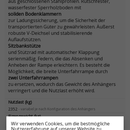
aus geschlossenen Stahlprofilen. Rutschfester,
wasserfester Sperrholzboden mit
soliden Bodenklammern
zur Ladungssicherung, um die Sicherheit der
transportierten Güter zu gewährleisten. Äußerst
robuste V-Deichsel und stabilisierende
Auflaufstützen.
Sitzbankstütze
und Stützrad mit automatischer Klappung
serienmäßig. Federn, die das Absenken und
Anheben der Rampe erleichtern. Es besteht die
Möglichkeit, die breite Unterfahrrampe durch
zwei Unterfahrrampen
zu ersetzen, wodurch das Gewicht des Anhängers
verringert und die Nutzlast erhöht wird.
Nutzlast (kg)
2352
-
variabel je nach Konfiguration des Anhängers
Eigengewicht (kg)
648
Wir verwenden Cookies, um die bestmögliche
-
variabel je nach Konfiguration des Anhängers
Nutzererfahrung auf unserer Website zu