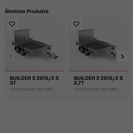
Ähnliche Produkte
BUILDER 3 2615/2 S
BUILDER 3 2615/2 S
3T
2,7T
L2OVZ.300.260.152.1098_KS3E_G
L2OVZ.270.260.152.1098_KS3E_G