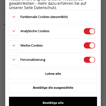
Länge der Ladefläche (mm)
gewährleisten - mehr dazu erfahren Sie auf
3500
unserer Seite Datenschutz.
Breite der Ladefläche (mm)
Funktionale Cookies (wesentlich)
1823
Verfügbares Zubehör
Analytische Cookies
KOMPLETTRAD 195/50 R13C 5X112
Werbe-Cookies
104/101N 5,5Jx13 ET30
ŁADOWNOŚĆ: 900 kg
ET1029698822
Personalisierung
ERSATZRADHALTER BUILDER / BAU
Lehne alle
099.360.00.00
Bestätige die ausgewählte
Bestätige alle
Laden Sie das technische Datenblatt herunter