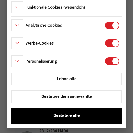
Funktionale Cookies (wesentlich)
HOCHSPRIEGEL MIT PLANE 2312/230
H800 UNI GRAU
Analytische Cookies
601.300.00.00_UNISZA
Werbe-Cookies
ERSATZRADHALTER KIT PRO -
PREMIUM/ PRO S - PREMIUM S ( 750 kg )/
Personalisierung
PRAKTI - MAXI/ WOOD - HOLZ/ NORTH -
NORD
600.360.00.00
Lehne alle
Abstellstützen RSR 2 Stk. + Montagesatz
510.000.01.00
Bestätige die ausgewählte
Bestätige alle
AUFSATZBORDWÄNDE STAHL UNI
2312/230 H400