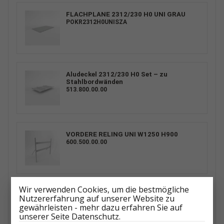
FLACHPLANE 2312/230 H0 UNI GRAU
POKR2312H0UNISZA
Aludeckel 2312/230 H0 Set – zu
Stahlbordwänden
513.800.00.00
VORDERE RELING UNI W1250 H900
600.500.00.00
Wir verwenden Cookies, um die bestmögliche
HOCHSPRIEGEL MIT PLANE 2312/230
Nutzererfahrung auf unserer Website zu
H1100 UNI GRAU
gewährleisten - mehr dazu erfahren Sie auf
601.301.00.00_UNISZA
unserer Seite Datenschutz.