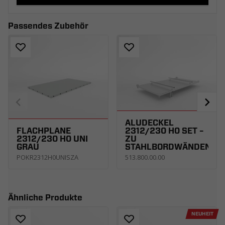
Passendes Zubehör
ALUDECKEL
FLACHPLANE
2312/230 H0 SET –
2312/230 H0 UNI
ZU
GRAU
STAHLBORDWÄNDEN
POKR2312H0UNISZA
513.800.00.00
Ähnliche Produkte
NEUHEIT