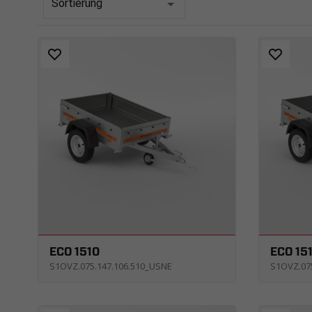
Sortierung
ECO 1510
ECO 15
S1OVZ.075.147.106.510_USNE
S1OVZ.07