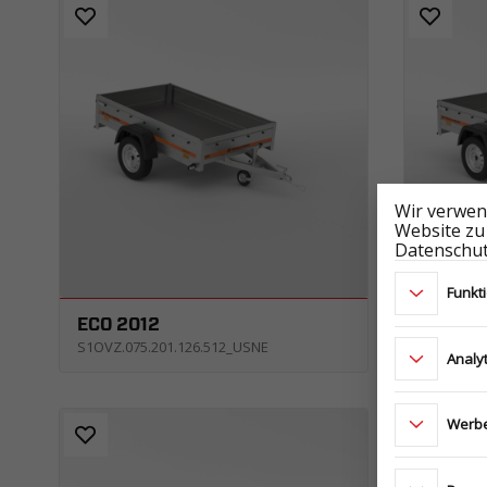
Wir verwen
Website zu
Datenschut
Funkt
ECO 2012
ECO 20
S1OVZ.075.201.126.512_USNE
S1OVZ.07
Analy
Werbe