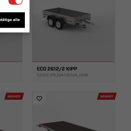
tätige alle
ECO 2612/2 KIPP
S2OVZ.075.264.126.524_USNE
NEUHEIT
NEUHEIT