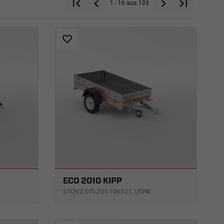
1 - 16 aus 103
ECO 2010 KIPP
S1OVZ.075.201.106.521_USNE