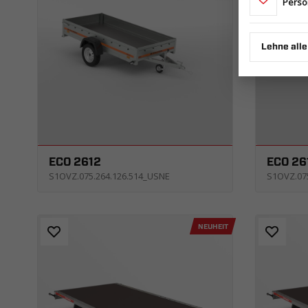
Perso
Lehne alle
ECO 2612
ECO 26
S1OVZ.075.264.126.514_USNE
S1OVZ.07
NEUHEIT