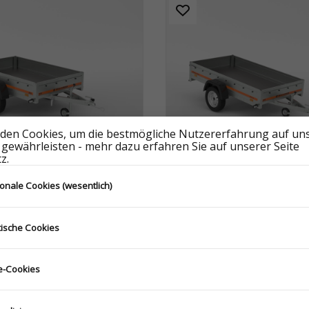
den Cookies, um die bestmögliche Nutzererfahrung auf un
 gewährleisten - mehr dazu erfahren Sie auf unserer Seite
z.
ionale Cookies (wesentlich)
12 KIPP
ECO 2312
5.201.126.522_USNE
S1OVZ.075.230.126.513_USNE
tische Cookies
-Cookies