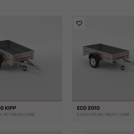
10 KIPP
ECO 2010
5.147.106.520_USNE
S1OVZ.075.201.106.511_USNE