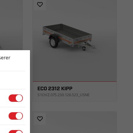
serer
ECO 2312 KIPP
S1OVZ.075.230.126.523_USNE