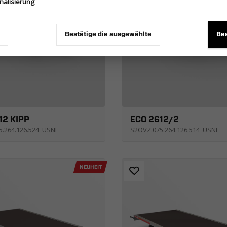
nalisierung
Bestätige die ausgewählte
Bes
12 KIPP
ECO 2612/2
5.264.126.524_USNE
S2OVZ.075.264.126.514_USNE
NEUHEIT