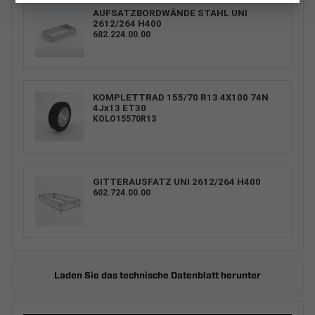
AUFSATZBORDWÄNDE STAHL UNI
2612/264 H400
682.224.00.00
KOMPLETTRAD 155/70 R13 4X100 74N
4Jx13 ET30
KOLO15570R13
GITTERAUSFATZ UNI 2612/264 H400
602.724.00.00
Laden Sie das technische Datenblatt herunter