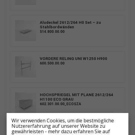
Aludeckel 2612/264 H0 Set – zu
Stahlbordwänden
514.800.00.00
VORDERE RELING UNI W1250 H900
600.500.00.00
HOCHSPRIEGEL MIT PLANE 2612/264
H1100 ECO GRAU
602.301.00.00_ECOSZA
Wir verwenden Cookies, um die bestmögliche
Nutzererfahrung auf unserer Website zu
gewährleisten - mehr dazu erfahren Sie auf
HOCHSPRIEGEL MIT PLANE 2612/264