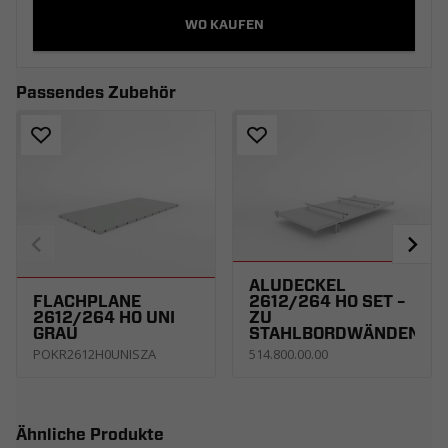
WO KAUFEN
Passendes Zubehör
ALUDECKEL
FLACHPLANE
2612/264 H0 SET –
2612/264 H0 UNI
ZU
GRAU
STAHLBORDWÄNDEN
POKR2612H0UNISZA
514.800.00.00
Ähnliche Produkte