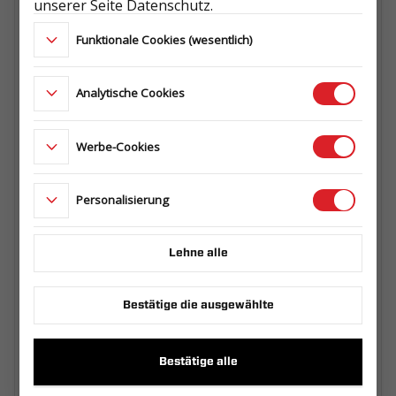
H800 ECO GRAU
unserer Seite Datenschutz.
602.300.00.00_ECOSZA
Funktionale Cookies (wesentlich)
Analytische Cookies
SPRIEGEL H0 QUERTRÄGER W1250 H0
512.300.00.01
Werbe-Cookies
Personalisierung
Ersatzradhalterung Komplett
511.360.00.00
Lehne alle
Abstellstützen RSR 2 Stk. + Montagesatz
Bestätige die ausgewählte
511.000.01.00
Bestätige alle