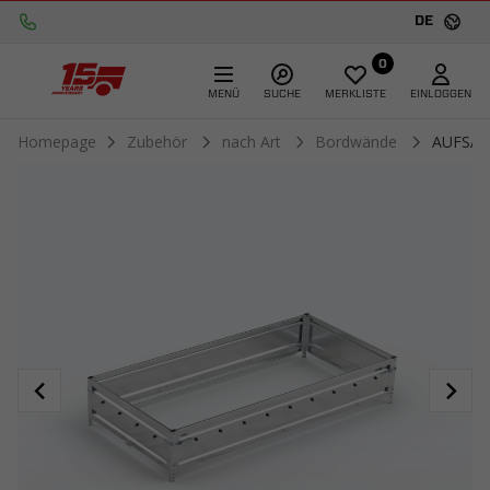
DE
0
MENÜ
SUCHE
MERKLISTE
EINLOGGEN
Homepage
Zubehör
nach Art
Bordwände
AUFSAT