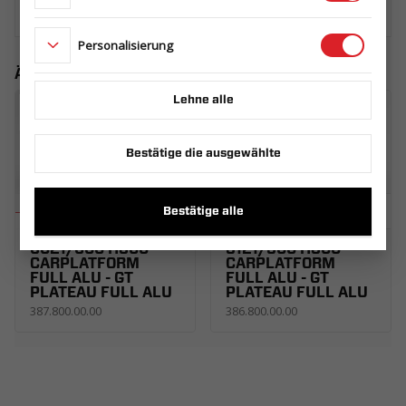
Personalisierung
Ähnliche Produkte
Lehne alle
Bestätige die ausgewählte
Bestätige alle
BORDWÄNDE ALU
BORDWÄNDE ALU
6021/600 H300
5121/500 H300
CARPLATFORM
CARPLATFORM
FULL ALU - GT
FULL ALU - GT
PLATEAU FULL ALU
PLATEAU FULL ALU
387.800.00.00
386.800.00.00