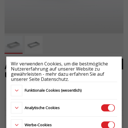
Wir verwenden Cookies, um die bestmögliche
AUFSATZBORDWÄNDE STAHL
Nutzererfahrung auf unserer Website zu
gewährleisten - mehr dazu erfahren Sie auf
UNI 2612/264 H400
unserer Seite Datenschutz.
-
Funktionale Cookies (wesentlich)
Laden Sie das technische Datenblatt herunter
Analytische Cookies
Werbe-Cookies
WO KAUFEN