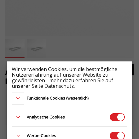
Wir verwenden Cookies, um die bestmögliche
ALUBORDWÄNDE 4520/450
Nutzererfahrung auf unserer Website zu
gewährleisten - mehr dazu erfahren Sie auf
H300
unserer Seite Datenschutz.
-
Funktionale Cookies (wesentlich)
Laden Sie das technische Datenblatt herunter
Analytische Cookies
Werbe-Cookies
WO KAUFEN