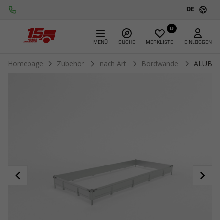
DE
0
MENÜ
SUCHE
MERKLISTE
EINLOGGEN
Homepage
Zubehör
nach Art
Bordwände
ALUBOR