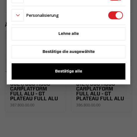
Personalisierung
Ähnliche Produkte
Lehne alle
Bestätige die ausgewählte
Bestätige alle
BORDWÄNDE ALU
BORDWÄNDE ALU
6021/600 H300
5121/500 H300
CARPLATFORM
CARPLATFORM
FULL ALU - GT
FULL ALU - GT
PLATEAU FULL ALU
PLATEAU FULL ALU
387.800.00.00
386.800.00.00