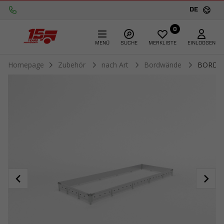
DE
0
MENÜ
SUCHE
MERKLISTE
EINLOGGEN
Homepage
Zubehör
nach Art
Bordwände
BORDWÄ