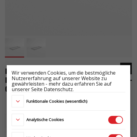
BORDWÄNDE ALU 6021/600
Wir verwenden Cookies, um die bestmögliche
Nutzererfahrung auf unserer Website zu
H300 CARPLATFORM FULL ALU -
gewährleisten - mehr dazu erfahren Sie auf
GT PLATEAU FULL ALU
unserer Seite Datenschutz.
-
Funktionale Cookies (wesentlich)
Analytische Cookies
Laden Sie das technische Datenblatt herunter