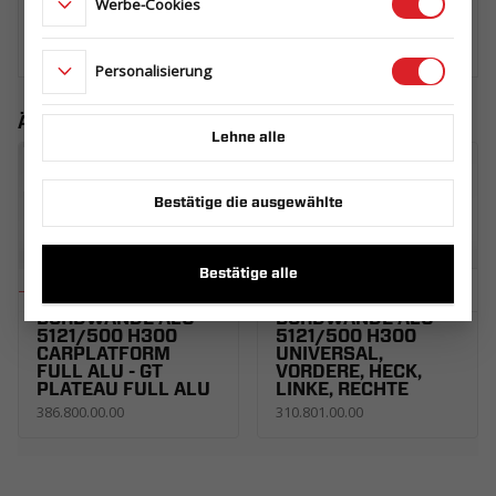
Werbe-Cookies
WO KAUFEN
Personalisierung
Ähnliche Produkte
Lehne alle
Bestätige die ausgewählte
Bestätige alle
BORDWÄNDE ALU
BORDWÄNDE ALU
5121/500 H300
5121/500 H300
CARPLATFORM
UNIVERSAL,
FULL ALU - GT
VORDERE, HECK,
PLATEAU FULL ALU
LINKE, RECHTE
386.800.00.00
310.801.00.00