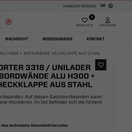
HÄNDLER WERDEN
DE
0
MERKLISTE
EINLOGGEN
NACHRICHT
WISSENSBASIS
KONTAKT
ALU H300 + BEFAHRBARE HECKKLAPPE AUS STAHL
RTER 3318 / UNILADER
x BORDWÄNDE ALU H300 +
HECKKLAPPE AUS STAHL
ordwänden. Auf diesen Basisbordwänden kann
ane montieren. Im Set befindet sich die hintere
 das technische Datenblatt herunter