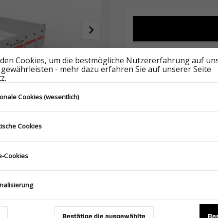
den Cookies, um die bestmögliche Nutzererfahrung auf un
 gewährleisten - mehr dazu erfahren Sie auf unserer Seite
Ähnliche Produkte
z.
ionale Cookies (wesentlich)
tische Cookies
-Cookies
BORDWÄNDE ALU 6021/600 H300 CARPLATFORM FULL ALU - GT PLATEAU FULL ALU
387.800.00.00
nalisierung
Bestätige die ausgewählte
Bes