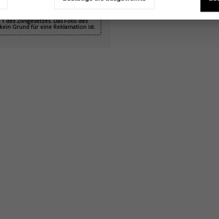
nicht bindend und stellen kein
1 des Zivilgesetzes. Das Foto des
ein Grund für eine Reklamation ist.