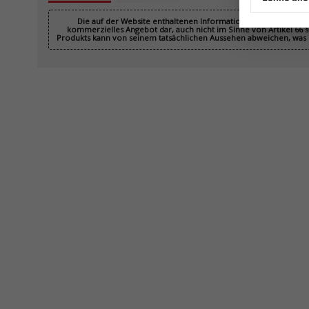
Die auf der Website enthaltenen Informationen sind rechtlich 
kommerzielles Angebot dar, auch nicht im Sinne von Artikel 66 § 
Produkts kann von seinem tatsächlichen Aussehen abweichen, was k