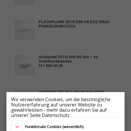
FLACHPLANE 2010/200 H0 ECO GRAU
POKR2010H0ECOSZA
Aludeckel 2010/200 H0 Set – zu
Stahlbordwänden
511.800.00.00
VORDERE RELING UNI W1000 H900
510.500.00.00
Wir verwenden Cookies, um die bestmögliche
Nutzererfahrung auf unserer Website zu
gewährleisten - mehr dazu erfahren Sie auf
unserer Seite Datenschutz.
Funktionale Cookies (wesentlich)
HOCHSPRIEGEL MIT PLANE 2010/200