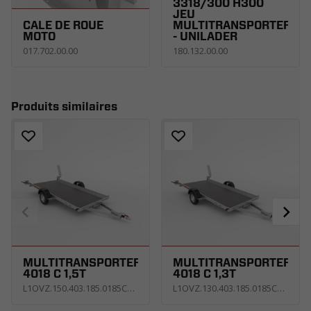
3318/300 H300
JEU
CALE DE ROUE
MULTITRANSPORTER
MOTO
- UNILADER
017.702.00.00
180.132.00.00
Produits similaires
MULTITRANSPORTER
MULTITRANSPORTER
4018 C 1,5T
4018 C 1,3T
L1OVZ.150.403.185.0185C_KS4E
L1OVZ.130.403.185.0185C_KS2E