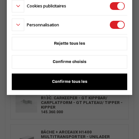
Cookies publicitaires
BÂCHE 3318/330 H0 MULTI GRIS
POKR3318H0MULTISZA
Personnalisation
Rejette tous les
Élevateur manuel, jeu
127.102.00.00
Confirme choisis
Confirme tous les
Support de roue de secours UNI JEU
R13C. CARKEEPER - GT KIPPBAR/
CARPLATFORM - GT PLATEAU/ TIPPER -
KIPPER
145.360.000
BÂCHE + ARCEAUX H1400
MULTITRANSPORTER - UNILADER