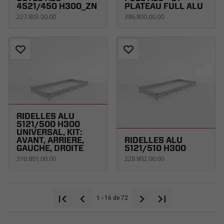
4521/450 H300_ZN
PLATEAU FULL ALU
227.803.00.00
386.800.00.00
RIDELLES ALU
5121/500 H300
UNIVERSAL, KIT:
AVANT, ARRIERE,
RIDELLES ALU
GAUCHE, DROITE
5121/510 H300
310.801.00.00
228.802.00.00
1 - 16 de 72