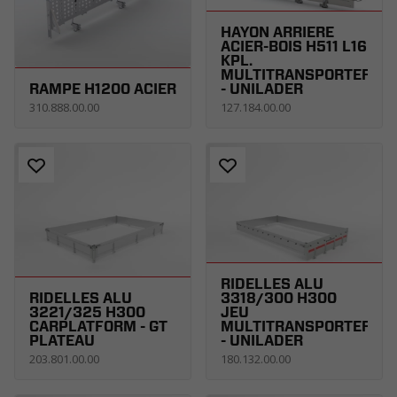
HAYON ARRIERE
ACIER-BOIS H511 L16
KPL.
MULTITRANSPORTER
RAMPE H1200 ACIER
- UNILADER
310.888.00.00
127.184.00.00
RIDELLES ALU
RIDELLES ALU
3318/300 H300
3221/325 H300
JEU
CARPLATFORM - GT
MULTITRANSPORTER
PLATEAU
- UNILADER
203.801.00.00
180.132.00.00