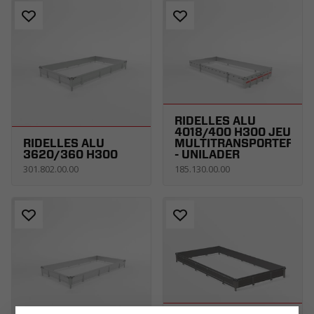
RIDELLES ALU
4018/400 H300 JEU
RIDELLES ALU
MULTITRANSPORTER
3620/360 H300
- UNILADER
301.802.00.00
185.130.00.00