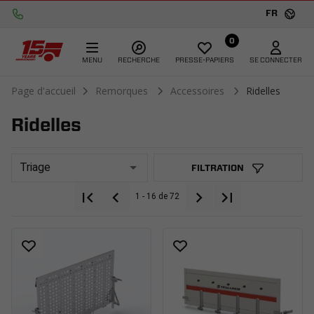
FR
0
MENU
RECHERCHE
PRESSE-PAPIERS
SE CONNECTER
Page d'accueil
Remorques
Accessoires
Ridelles
Ridelles
Triage
FILTRATION
1 - 16 de 72