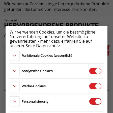
Wir haben außerdem einige hervorgehobene Produkte
gefunden, die für Sie von Interesse sein könnten.
Temared
HERVORGEHOBENE PRODUKTE
Wir verwenden Cookies, um die bestmögliche
Alle sehen
Nutzererfahrung auf unserer Website zu
gewährleisten - mehr dazu erfahren Sie auf
unserer Seite Datenschutz.
EMPFOHLEN
EMPFOHLEN
NEUHEIT
NEUHEIT
Funktionale Cookies (wesentlich)
Analytische Cookies
Werbe-Cookies
CAR PLUS 8521/3 S
MOTO ROBUST 2315
3,5T
1,3T
Personalisierung
L3OVP.350.850.215.093_KQ3E_EGHK5P
L1OVZ.130.230.155.266_KA0E_A4