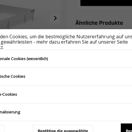
Ähnliche Produkte
den Cookies, um die bestmögliche Nutzererfahrung auf un
 gewährleisten - mehr dazu erfahren Sie auf unserer Seite
z.
ionale Cookies (wesentlich)
tische Cookies
BORDWÄNDE ALU 6021/600 H300 CARPLATFORM FULL ALU - GT PLATEAU FULL ALU
387.800.00.00
-Cookies
nalisierung
Bestätige die ausgewählte
Bes