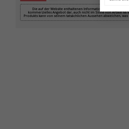
Die auf der Website enthaltenen Informationen sind rechtlich 
kommerzielles Angebot dar, auch nicht im Sinne von Artikel 66 § 
Produkts kann von seinem tatsächlichen Aussehen abweichen, was k