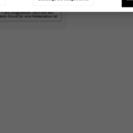
nicht bindend und stellen kein
1 des Zivilgesetzes. Das Foto des
ein Grund für eine Reklamation ist.