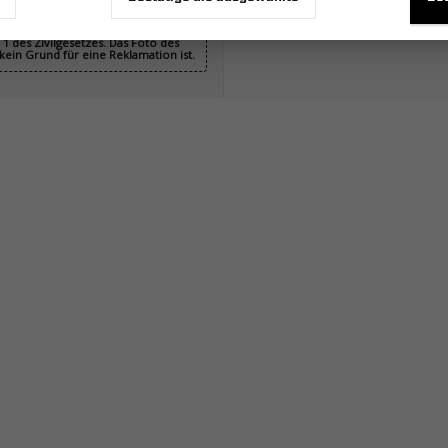
nicht bindend und stellen kein
1 des Zivilgesetzes. Das Foto des
ein Grund für eine Reklamation ist.