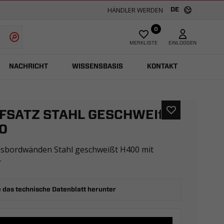
HÄNDLER WERDEN
DE
0
MERKLISTE
EINLOGGEN
NACHRICHT
WISSENSBASIS
KONTAKT
SATZ STAHL GESCHWEIßT
0
isbordwänden Stahl geschweißt H400 mit
.
 das technische Datenblatt herunter