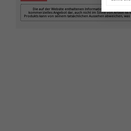
Die auf der Website enthaltenen Informationen sind rechtlich 
kommerzielles Angebot dar, auch nicht im Sinne von Artikel 66 § 
Produkts kann von seinem tatsächlichen Aussehen abweichen, was k