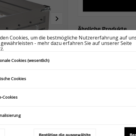
Ähnliche Produkte
den Cookies, um die bestmögliche Nutzererfahrung auf un
 gewährleisten - mehr dazu erfahren Sie auf unserer Seite
z.
ionale Cookies (wesentlich)
tische Cookies
BORDWÄNDE ALU 6021/600 H300 CARPLATFORM FULL ALU - GT PLATEAU FULL ALU
-Cookies
387.800.00.00
nalisierung
Bestätige die ausgewählte
Bes