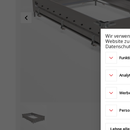
Wir verwen
Website zu
Datenschut
Funkt
Analy
Werbe
Perso
Lehne alle