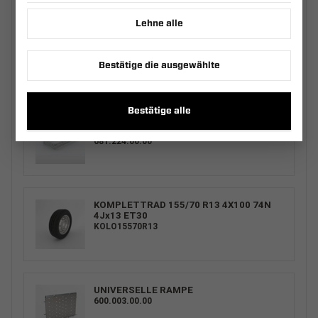
Lehne alle
ERSATZRADHALTER KIT PRO BRAKE -
PREMIUM+
600.360.01.00
Bestätige die ausgewählte
Bestätige alle
AUFSATZBORDWÄNDE STAHL UNI
2312/230 H400
681.224.00.00
KOMPLETTRAD 155/70 R13 4X100 74N
4Jx13 ET30
KOLO15570R13
UNIVERSELLE RAMPE
600.003.00.00