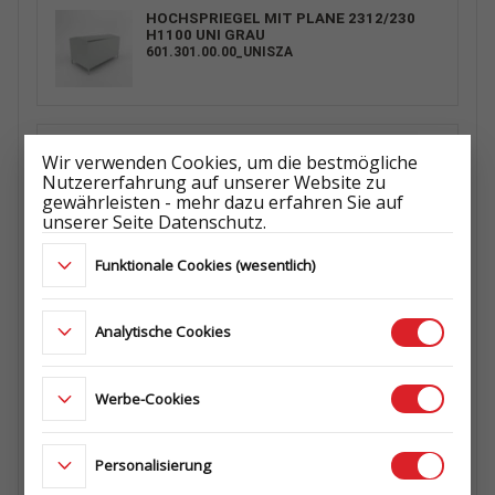
HOCHSPRIEGEL MIT PLANE 2312/230
H1100 UNI GRAU
601.301.00.00_UNISZA
HOCHSPRIEGEL MIT PLANE 2312/230
Wir verwenden Cookies, um die bestmögliche
H800 UNI GRAU
Nutzererfahrung auf unserer Website zu
601.300.00.00_UNISZA
gewährleisten - mehr dazu erfahren Sie auf
unserer Seite Datenschutz.
Funktionale Cookies (wesentlich)
SPRIEGEL H0 QUERTRÄGER W1250 H0
512.300.00.01
Analytische Cookies
Werbe-Cookies
KURBELHEBER KIT + DEICHSEL
QUERTRÄGER
655.102.00.00
Personalisierung