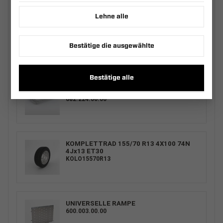
Lehne alle
ERSATZRADHALTER KIT PRO BRAKE -
PREMIUM+
600.360.01.00
Bestätige die ausgewählte
Bestätige alle
AUFSATZBORDWÄNDE STAHL UNI
2612/264 H400
682.224.00.00
KOMPLETTRAD 155/70 R13 4X100 74N
4Jx13 ET30
KOLO15570R13
UNIVERSELLE RAMPE
600.003.00.00