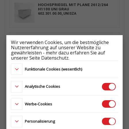
HOCHSPRIEGEL MIT PLANE 2612/264
H1100 UNI GRAU
602.301.00.00_UNISZA
HOCHSPRIEGEL MIT PLANE 2612/264
Wir verwenden Cookies, um die bestmögliche
H800 UNI GRAU
Nutzererfahrung auf unserer Website zu
602.300.00.00_UNISZA
gewährleisten - mehr dazu erfahren Sie auf
unserer Seite Datenschutz.
Funktionale Cookies (wesentlich)
SPRIEGEL H0 QUERTRÄGER W1250 H0
512.300.00.01
Analytische Cookies
Werbe-Cookies
KURBELHEBER KIT + DEICHSEL
QUERTRÄGER
655.102.00.00
Personalisierung