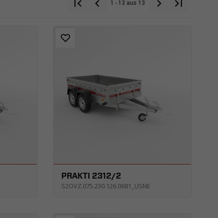
1 - 13 aus 13
PRAKTI 2312/2
S2OVZ.075.230.126.0681_USNE