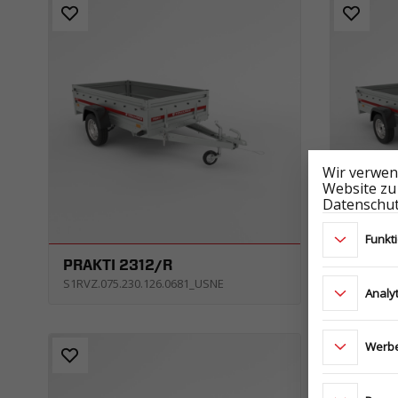
Wir verwen
Website zu
Datenschut
Funkt
PRAKTI 2312/R
PRAKTI
S1RVZ.075.230.126.0681_USNE
S1OVZ.07
Analy
Werbe