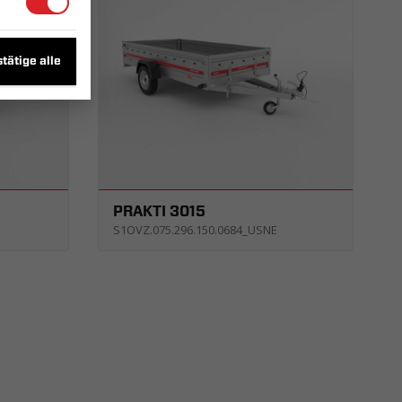
tätige alle
PRAKTI 3015
S1OVZ.075.296.150.0684_USNE