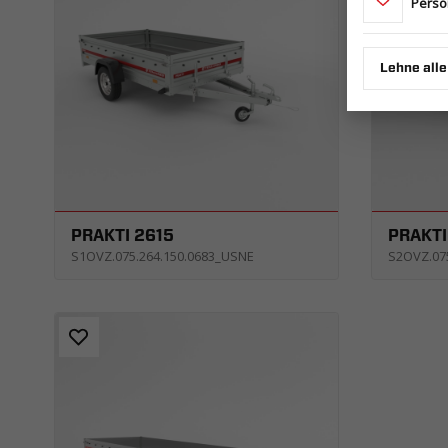
Perso
Lehne alle
PRAKTI 2615
PRAKTI
S1OVZ.075.264.150.0683_USNE
S2OVZ.07