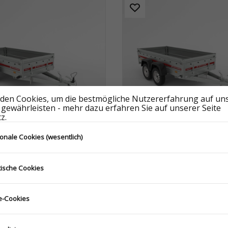
den Cookies, um die bestmögliche Nutzererfahrung auf un
 gewährleisten - mehr dazu erfahren Sie auf unserer Seite
z.
ionale Cookies (wesentlich)
 2612
PRAKTI 2612/2
5.264.126.0682_USNE
S2OVZ.075.264.126.0682_USNE
tische Cookies
-Cookies