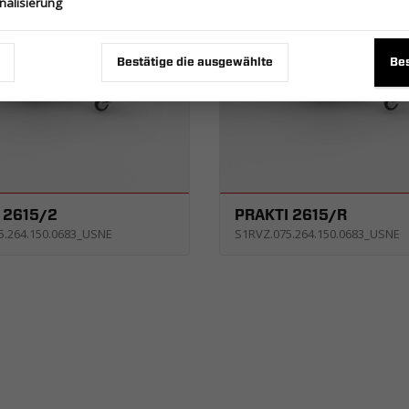
nalisierung
Bestätige die ausgewählte
Bes
 2615/2
PRAKTI 2615/R
5.264.150.0683_USNE
S1RVZ.075.264.150.0683_USNE