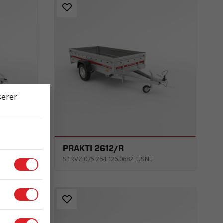
serer
PRAKTI 2612/R
S1RVZ.075.264.126.0682_USNE